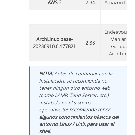
AWS 3
2.34
Amazon Linu
EndeavourOS,
ArchLinux base-
Manjaro,
2.38
20230910.0.177821
Garuda,
ArcoLinux
NOTA:
Antes de continuar con la
instalación, se recomienda no
tener ningún otro entorno web
(como LAMP, Zend Server, etc.)
instalado en el sistema
operativo.
Se recomienda tener
algunos conocimientos básicos del
entorno Linux / Unix para usar el
shell.