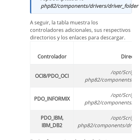
php82/components/drivers/driver_folder
A seguir, la tabla muestra los
controladores adicionales, sus respectivos
directorios y los enlaces para descargar.
Controlador
Directo
/opt/Scriptcase/v9-
OCI8/PDO_OCI
php82/components/driv
/opt/Scriptcase/v9-
PDO_INFORMIX
php82/components/driv
PDO_IBM,
/opt/Scriptcase/v9-
IBM_DB2
php82/components/driver