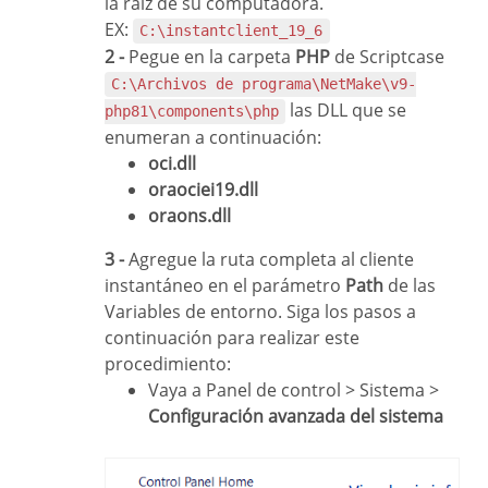
la raíz de su computadora.
EX:
C:\instantclient_19_6
2 -
Pegue en la carpeta
PHP
de Scriptcase
C:\Archivos de programa\NetMake\v9-
las DLL que se
php81\components\php
enumeran a continuación:
oci.dll
oraociei19.dll
oraons.dll
3 -
Agregue la ruta completa al cliente
instantáneo en el parámetro
Path
de las
Variables de entorno. Siga los pasos a
continuación para realizar este
procedimiento:
Vaya a Panel de control > Sistema >
Configuración avanzada del sistema