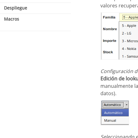
valores recuper
Despliegue
Configuracíon de Aplicación
Menú Responsivo
Macros
Variables Globales
Importar Menú
Configuración 
Edición de look
manualmente las
datos).
Seleccionando e