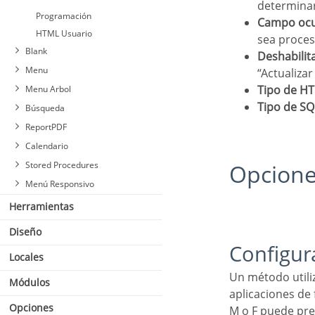
determinar
Programación
Campo ocu
HTML Usuario
sea proces
Blank
Deshabili
Menu
“Actualiza
Tipo de H
Menu Arbol
Tipo de SQ
Búsqueda
ReportPDF
Calendario
Stored Procedures
Opcion
Menú Responsivo
Herramientas
Diseño
Configu
Locales
Un método utilizado para ofrecer al usuario una lista de valores que se pueden seleccionar en las
Módulos
aplicaciones de
Opciones
M o F puede pre