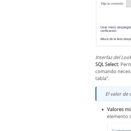
Interfaz del Lo
SQL Select
: Per
comando necesit
tabla”.
El valor d
Valores mú
elemento d