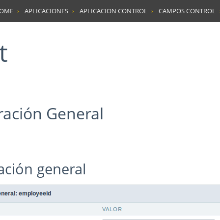
HOME
APLICACIONES
APLICACION CONTROL
CAMPOS CONTROL
t
uración General
ración general