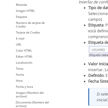
Interfaz de con
Moneda
Tipo de da
Imagen HTML
Selecciona
Etiqueta
campo).
Numero de tarjeta de
Etiqueta
: 
Credito
está defin
Tarjeta de Credito
comprensió
E-mail
Etiqueta 
URL
Color HTML
Editar HTML
Localización
Valor inici
Tema
insertar. 
Fecha
Definido
: 
Hora
Fecha Sis
Fecha y hora
Imagen (Nombre del
Si selecciona la Fecha sistema, entonces no es necesario informar el atributo Valor
archivo)
inicia
Documento (Nombre del
archivo)