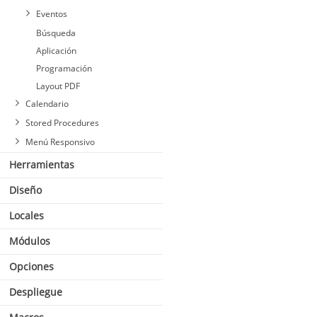
Fecha y Hora
Fecha
Eventos
Select
Hora
Búsqueda
Doble Select
Fecha y Hora
Aplicación
Checkbox
Select
Programación
Radio
Doble Select
Layout PDF
Texto Auto-Complete
Checkbox
Calendario
Número Auto-Complete
Radio
Stored Procedures
Comparación de fechas
Texto Auto-Complete
Menú Responsivo
Número Auto-Complete
Comparación de fechas
Herramientas
Diseño
Locales
Módulos
Opciones
Despliegue