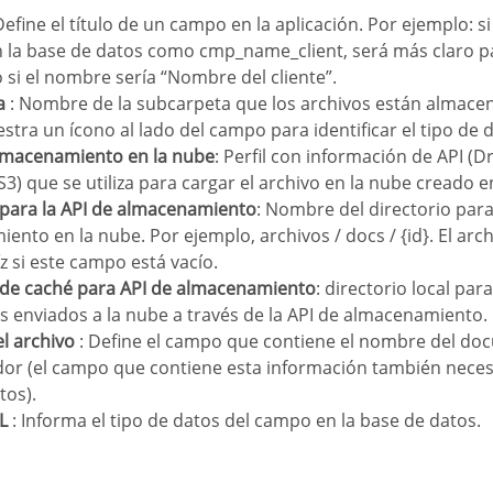
Define el título de un campo en la aplicación. Por ejemplo: s
n la base de datos como cmp_name_client, será más claro 
o si el nombre sería “Nombre del cliente”.
a
: Nombre de la subcarpeta que los archivos están almace
stra un ícono al lado del campo para identificar el tipo de
almacenamiento en la nube
: Perfil con información de API (
3) que se utiliza para cargar el archivo en la nube creado 
o para la API de almacenamiento
: Nombre del directorio para
ento en la nube. Por ejemplo, archivos / docs / {id}. El arc
z si este campo está vacío.
o de caché para API de almacenamiento
: directorio local pa
os enviados a la nube a través de la API de almacenamiento.
l archivo
: Define el campo que contiene el nombre del d
idor (el campo que contiene esta información también neces
tos).
L
: Informa el tipo de datos del campo en la base de datos.