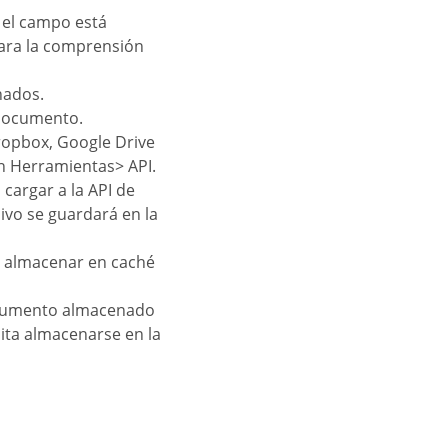
i el campo está
para la comprensión
nados.
 documento.
Dropbox, Google Drive
en Herramientas> API.
 cargar a la API de
hivo se guardará en la
ra almacenar en caché
ocumento almacenado
ita almacenarse en la