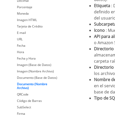
Decimal
Etiqueta
: 
Porcentaje
definido e
Moneda
del usuari
Imagen HTML
Subcarpet
Tarjeta de Crédito
Icono
: Mue
E-mail
API para 
URL
o Amazon S
Fecha
Directori
Hora
almacenami
Fecha y Hora
carpeta raí
Imagen (Base de Datos)
Directori
Visión general
Imagen (Nombre Archivo)
los archiv
Texto
Documento (Base de Datos)
Nombre de
Numero
Documento (Nombre
Visión general
en el serv
Archivo)
Decimal
Texto
base de da
QRCode
Moneda
Numero
Tipo de SQ
Código de Barras
Fecha
Decimal
SubSelect
Hora
Moneda
Firma