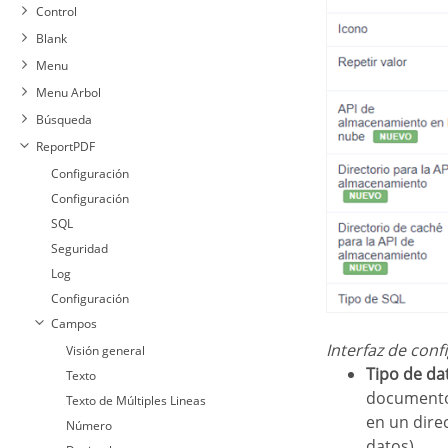
Control
Blank
Menu
Menu Arbol
Búsqueda
ReportPDF
Configuración
Configuración
SQL
Seguridad
Log
Configuración
Campos
Interfaz de co
Visión general
Tipo de da
Texto
documento 
Texto de Múltiples Lineas
en un dire
Número
datos).