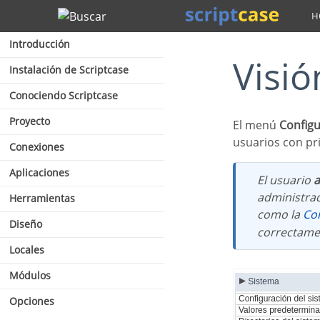
Buscar
Introducción
Visi
Instalación de Scriptcase
Conociendo Scriptcase
Proyecto
El menú
Config
usuarios con pri
Conexiones
Aplicaciones
El usuario
administrad
Herramientas
como la
C
Diseño
correctame
Locales
Módulos
Opciones