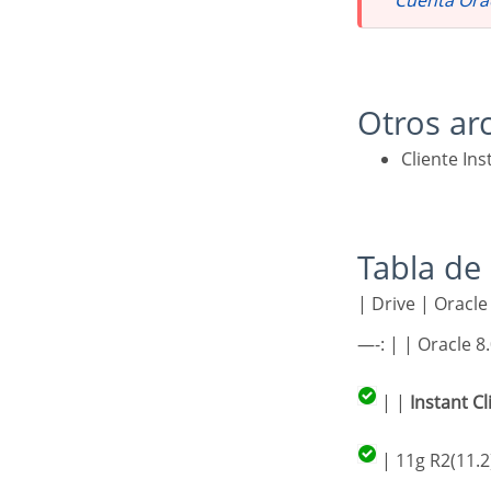
Otros a
Cliente I
Tabla d
| Drive | Oracle Database Version ||||||| | :—-: | :—-: | :—-: | :———-: | :———-: | :—-: | :—-: | :
—-: | | Oracle 8
| |
Instant Cl
| 11g R2(11.2