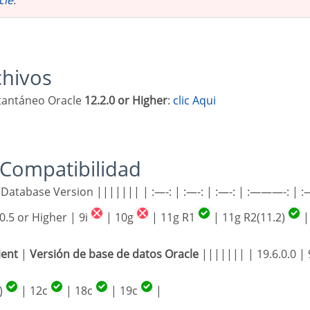
rchivos
nstantáneo Oracle
12.2.0 or Higher
:
clic Aqui
e Compatibilidad
.0.5 or Higher | 9i
| 10g
| 11g R1
| 11g R2(11.2)
|
ient
|
Versión de base de datos Oracle
||||||| | 19.6.0.0 | 
)
| 12c
| 18c
| 19c
|