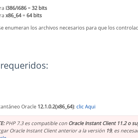
ura
i386/i686
=
32 bits
ura
x86_64
=
64 bits
s requeridos:
nstantáneo Oracle
12.1.0.2(x86_64)
:
clic Aqui
E:
PHP 7.3 es compatible con
Oracle Instant Client 11.2 o s
gar Oracle Instant Client anterior a la versión
19
, es necesa
cle
.