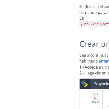
3 -
Reinicie el s
comando para e
EJ:
sudo /Applica
Crear 
Vea a continuación cómo crear una conexión en su proyecto Scriptcase, utilizando el controlador
habilitado
ante
1 -
Acceda a un p
2 -
Haga clic en 