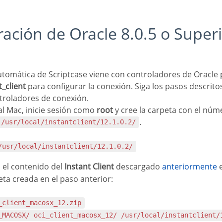
t_client
para configurar la conexión. Siga los pasos descrito
ntroladores de conexión.
l Mac, inicie sesión como
root
y cree la carpeta con el núme
.
/usr/local/instantclient/12.1.0.2/
 /usr/local/instantclient/12.1.0.2/
 el contenido del
Instant Client
descargado
anteriormente
e
eta creada en el paso anterior:
i_client_macosx_12.zip
__MACOSX/ oci_client_macosx_12/ /usr/local/instantclient/