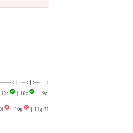
 12c
| 18c
| 19c
9i
| 10g
| 11g R1