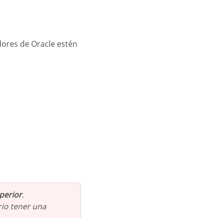
uperior
.
rio tener una