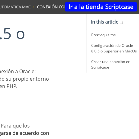
Ir a la tienda Scriptcase
AUTOMATICA MAC
CONEXIÓN CON ORACLE 8.0.5 O SUPERIOR
In this article
Prerrequisitos
Configuración de Oracle
8.0.5 o Superior en MacOs
Crear una conexión en
Scriptcase
nexión a Oracle:
ndo su propio entorno
en PHP.
garse de acuerdo con