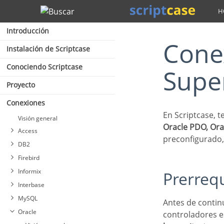
Buscar
Introducción
Conexión con Oracle 8.0.5 o
Instalación de Scriptcase
Conociendo Scriptcase
Supe
Proyecto
Conexiones
En Scriptcase, 
Visión general
Oracle PDO, Orac
Access
preconfigurado,
DB2
Firebird
Informix
Prerreq
Interbase
MySQL
Antes de continuar con esta documentación, verifique su arquitectura PHP. Para que los
Conexión con DB2
Oracle
controladores e
Conexión con DB2 NATIVO
Conectando con Firebird