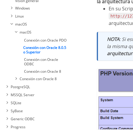
Visión general
la arquitectura u
ODBC
PDO
En su Scri
Windows
Mac OS X
Linux
http://12
Conexión con MySQL PDO
arquitectu
macOS
Conexión con MySQLi
macOS
NOTA
: Si e
Conexión con Oracle PDO
la misma q
Conexión con Oracle 8.0.5
o Superior
arquitectur
Conexión con Oracle
ODBC
Conexión con Oracle 8
Conexión con Oracle 8
PostgreSQL
MSSQL Server
SQLite
SyBase
Generic ODBC
Conexión con PostgreSQL
Progress
PDO
Connection to PDO DBLIB