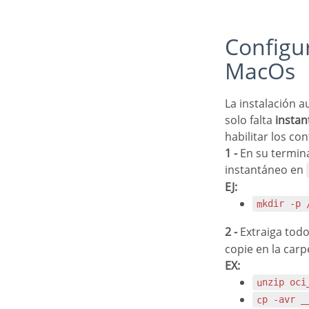
Configuración de Oracle 8.0.5 o Superior en
MacOs
La instalación automática de Scriptcase viene con controladores de Oracle preconfigurados, y
solo falta
instan
habilitar los co
1 -
En su termina
instantáneo en
EJ:
mkdir -p
2 -
Extraiga todo
copie en la carp
EX:
unzip oc
cp -avr 