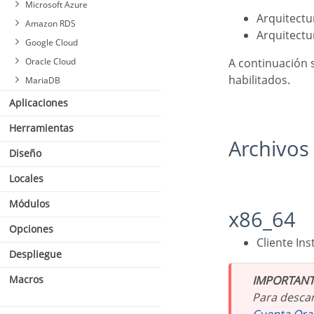
Microsoft Azure
Conexión con PostgreSQL 7
or Higher
Arquitect
Amazon RDS
Arquitect
Conexión con PostgreSQL
Google Cloud
6.4 or Higher
A continuación se enumeran los archivos necesarios para que los controladores de Oracle estén
Oracle Cloud
Conexión con PostgreSQL
6.3 or Lower
habilitados.
MariaDB
Aplicaciones
Herramientas
Archivo
Habilitar Oracle Cloud 8.0.5
Diseño
o superior
Conexión con MariaDB PDO
Habilitar Oracle Cloud PDO
Locales
Habilitar Oracle Cloud
Módulos
ODBC
x86_64
Habilitar Oracle Cloud 8
Opciones
Conexión a Oracle Cloud
Cliente I
Despliegue
Conexión a Oracle Cloud
ODBC
IMPORTANT
Macros
Para descar
Cuenta Ora