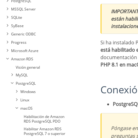
PostgreSQL
MSSQL Server
IMPORTANT
SQLite
están habil
instalacion
SyBase
Generic ODBC
Si ha instalad
Progress
está habilitado
Microsoft Azure
documentación 
Amazon RDS
PHP 8.1 en mac
Visión general
MySQL
Windows
PostgreSQL
Conexió
Linux
Windows
Habilitar Azure MySQLi
macOS
Linux
Habilitar Azure MySQL
PostgreSQ
Habilitación de Azure
Habilitar Amazon RDS
PDO
macOS
PostgreSQL PDO
MySQLi
Conexión con Azure
Habilitación de Amazon
Habilitación de Azure
Habilitar Amazon RDS
MySQL
RDS PostgreSQL PDO
PostgreSQL 7 o superior
MySQL PDO
Póngase e
Habilitar Amazon RDS
Habilitación de Azure
Conexión a Amazon RDS
PostgreSQL 7 o superior
PostgreSQL 6.4 o superior
MySQL
preguntas s