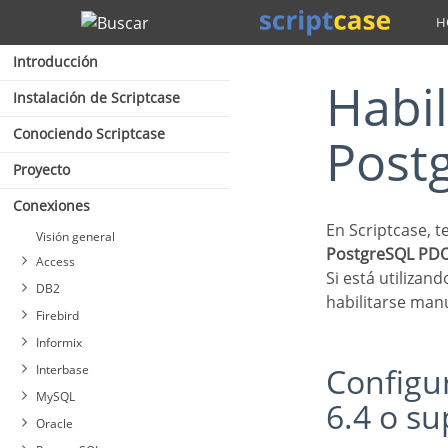
Buscar
Introducción
Habilitar Amazon RDS
Instalación de Scriptcase
Conociendo Scriptcase
Postg
Proyecto
Conexiones
En Scriptcase,
Visión general
PostgreSQL PDO,
Access
Si está utiliza
DB2
habilitarse ma
Firebird
Informix
Configurar y habilitar Amazon RDS PostgreSQL
Interbase
MySQL
6.4 o s
Oracle