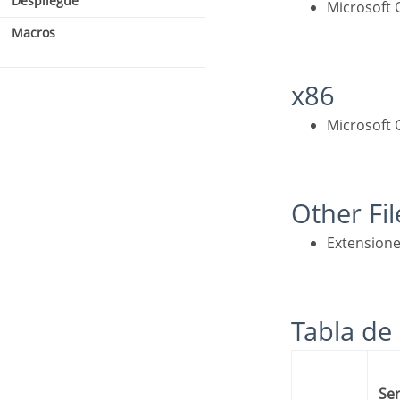
Despliegue
Microsof
Conexión con Google
Macros
Cloud MSSQL ODBC
Linux
macOS
x86
Microsof
Habilitar Google Cloud
MariaDB PDO
Conexión con Google
Cloud MariaDB
Other Fi
Extensio
Tabla de
Server