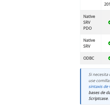
20
Native
SRV
PDO
Native
SRV
ODBC
Si necesita
use comilla
sintaxis de
bases de da
Scriptcase
.