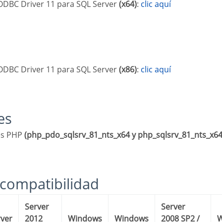
t ODBC Driver 11 para SQL Server
(x64)
:
clic aquí
t ODBC Driver 11 para SQL Server
(x86)
:
clic aquí
les
nes PHP
(php_pdo_sqlsrv_81_nts_x64 y php_sqlsrv_81_nts_x64
 compatibilidad
Server
Server
2012
Windows
Windows
2008 SP2 /
Wind