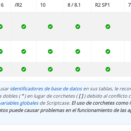
16
/R2
10
8 / 8.1
R2 SP1
7
 usar
identificadores de base de datos
en sus tablas, le re
s dobles (
“
) en lugar de corchetes (
[ ]
) debido al conflicto 
 variables globales
de Scriptcase.
El uso de corchetes como i
tos puede causar problemas en el funcionamiento de las a