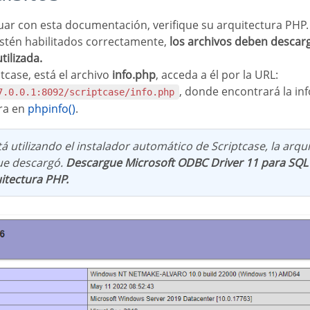
stén habilitados correctamente,
los archivos deben descar
tilizada.
ptcase, está el archivo
info.php
, acceda a él por la URL:
, donde encontrará la in
7.0.0.1:8092/scriptcase/info.php
ra en
phpinfo()
.
stá utilizando el instalador automático de Scriptcase, la arq
ue descargó.
Descargue Microsoft ODBC Driver 11 para SQL
itectura PHP.