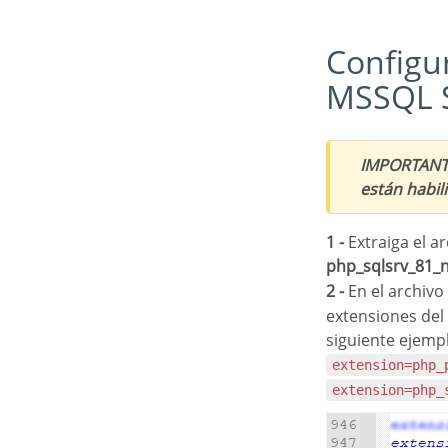
Configuración y habilitación de Amazon RDS
MSSQL 
IMPORTANT
están habil
1 -
Extraiga el ar
php_sqlsrv_81_
2 -
En el archivo
extensiones de
siguiente ejemp
extension=php
extension=php_