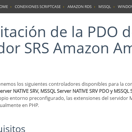
HOME
CONEXIONES SCRIPTCASE
AMAZON RDS
MSSQL
WINDO
idor SRS Amazon A
erver NATIVE SRV, MSSQL Server NATIVE SRV PDO y MSSQL 
ropio entorno preconfigurado, las extensiones del servidor
nualmente en PHP.
uisitos