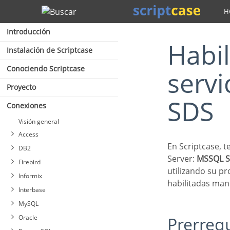
Buscar
Introducción
Habilitación de la PDO del
Instalación de Scriptcase
Conociendo Scriptcase
serv
Proyecto
SDS
Conexiones
Visión general
Access
En Scriptcase, tenemos los siguientes controladores disponibles para la conexión a Azure MSSQL
DB2
Server:
MSSQL S
Firebird
utilizando su p
Informix
habilitadas ma
Interbase
MySQL
Oracle
Prerreq