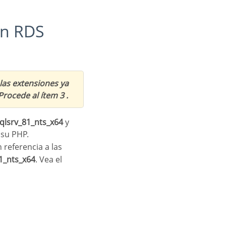
las extensiones ya
Procede al ítem 3 .
qlsrv_81_nts_x64
y
su PHP.
 referencia a las
1_nts_x64
. Vea el