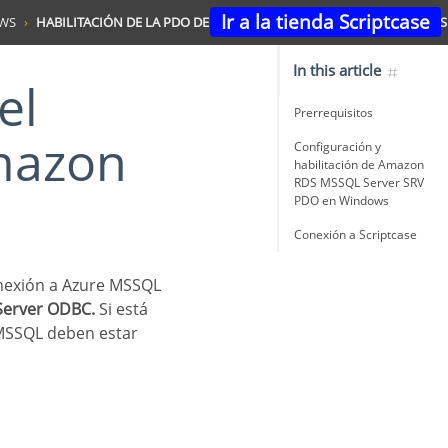
Ir a la tienda Scriptcase
WS
HABILITACIÓN DE LA PDO DEL SERVIDOR SRS AMAZON AMAZON SDS
In this article
Prerrequisitos
mazon
Configuración y
habilitación de Amazon
RDS MSSQL Server SRV
PDO en Windows
Conexión a Scriptcase
Server ODBC.
Si está
 MSSQL deben estar