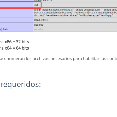
ura
x86
=
32 bits
ura
x64
=
64 bits
 se enumeran los archivos necesarios para habilitar los cont
s requeridos: