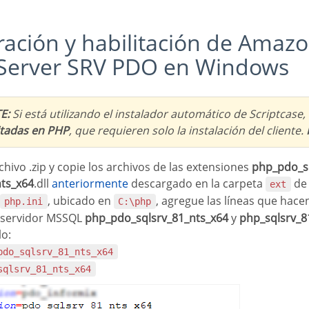
Server SRV PDO en Windows
E:
Si está utilizando el instalador automático de Scriptcase,
itadas en PHP
, que requieren solo la instalación del cliente.
chivo .zip y copie los archivos de las extensiones
php_pdo_s
nts_x64
.dll
anteriormente
descargado en la carpeta
de 
ext
, ubicado en
, agregue las líneas que hacen
php.ini
C:\php
l servidor MSSQL
php_pdo_sqlsrv_81_nts_x64
y
php_sqlsrv_8
lo:
_pdo_sqlsrv_81_nts_x64
sqlsrv_81_nts_x64