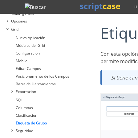
Aplicaciones
Buscar
Visión general
Opciones
Eti
Grid
Nueva Aplicación
Módulos del Grid
Configuración
Con esta opción, puede insertar uno o más títulos para las columnas en las aplicaciones, lo que
permite modifica
Mobile
Editar Campos
Posicionamento de los Campos
Si tiene c
Barra de Herramientas
Exportación
SQL
Columnas
Clasificación
Etiqueta de Grupo
Seguridad