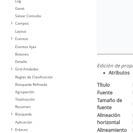
Log
Gantt
Salvar Consulta
Campos
Layout
Eventos
Eventos Ajax
Botones
Detalle
Edición de pro
Grid Anidadas
Atributos
Reglas de Clasificación
Título
Búsqueda Refinada
Agrupación
Fuente
Totalización
Tamaño de
Resumen
fuente
Búsqueda
Alineación
Permite definir 
horizontal
Aplicación
Alineamiento
Permite definir 
Enlaces