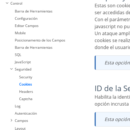
Control
Estas son cookies que pueden ser configuradas por el servidor o por javascript pero no pueden
Barra de Herramientas
ser accedidas d
Configuración
Con el parámetro HTTPOnly habilitado, es muy difícil robar una sesión a través de XSS porque el
Editar Campos
javascript no pu
Un ataque ampliamente explotado en XSS es el robo de cookies de sesión de usuario. El robo de
Mobile
cookies se real
Posicionamento de los Campos
donde el usuario
Barra de Herramientas
SQL
JavaScript
Esta opció
Seguridad
Security
Cookies
ID de la S
Headers
Habilita la identificación de sesión que se almacenará en cookies en el lado del cliente. Esta
Captcha
opción incrusta 
Log
Autenticación
Esta opció
Campos
Layout