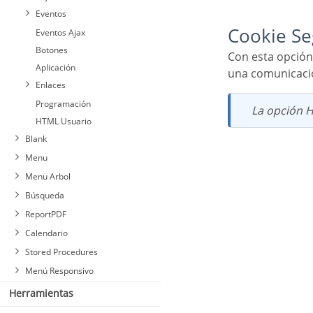
Eventos
Cookie S
Eventos Ajax
Botones
Con esta opción habilitada, las cookies están protegidas y solo se pueden transmitir a través de
Aplicación
una comunicación
Enlaces
Programación
La opción 
HTML Usuario
Blank
Menu
Menu Arbol
Búsqueda
ReportPDF
Calendario
Stored Procedures
Menú Responsivo
Herramientas