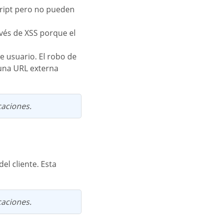
 una URL externa
caciones.
caciones.