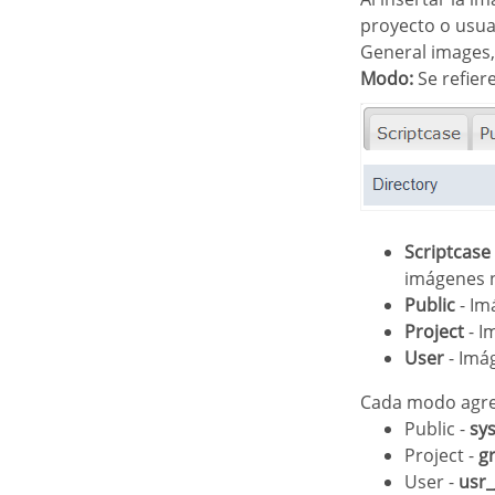
proyecto o usuar
General images,
Modo:
Se refiere
Scriptcase
imágenes 
Public
- Im
Project
- I
User
- Imág
Cada modo agre
Public -
sy
Project -
g
User -
usr