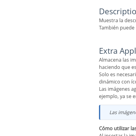
Descripti
Muestra la desc
También puede 
Extra App
Almacena las imágenes que se utilizarán en la aplicación a través de códigos en los eventos,
haciendo que es
Solo es necesario agregar las imágenes utilizadas en los códigos, como la creación de un menú
dinámico con íc
Las imágenes agregadas en los campos de imagen HTML o en el encabezado de la aplicación, por
ejemplo, ya se e
Las imágen
Cómo utilizar l
Al insertar la i