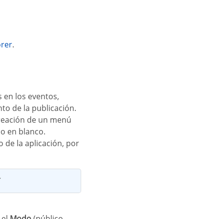
orer
.
to de la publicación.
o en blanco.
 el
Modo
(público,