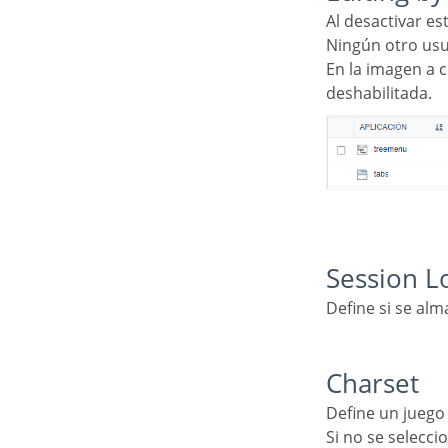
Al desactivar e
Ningún otro us
En la imagen a continuación, la aplicación de menú tiene la opción de editar por proyecto
deshabilitada.
Session L
Define si se al
Charset
Define un juego
Si no se selecciona ningún valor, la aplicación hereda el juego de caracteres predeterminado del