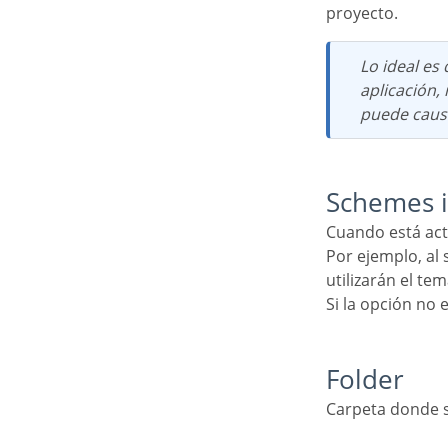
proyecto.
Lo ideal es que esta opción de juego de caracteres, dentro de la configuración de la
aplicación,
puede causa
Schemes 
Cuando está act
Por ejemplo, al seleccionar el tema x al iniciar sesión, todas las aplicaciones del proyecto
utilizarán el te
Si la opción no
Folder
Carpeta donde 