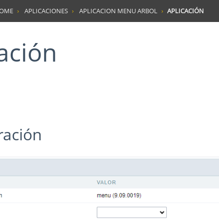
HOME
APLICACIONES
APLICACION MENU ARBOL
APLICACIÓN
cación
ración