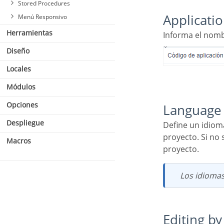
Stored Procedures
Applicat
Menú Responsivo
Herramientas
Informa el nombr
Diseño
Locales
Módulos
Opciones
Language
Despliegue
Define un idioma específico para la aplicación, anulando el idioma predeterminado definido en el
proyecto. Si no
Macros
proyecto.
Los idioma
Editing b