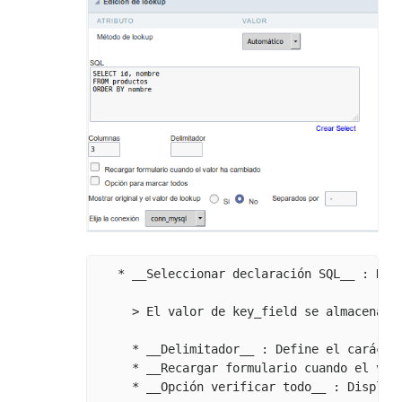
   * __Seleccionar declaración SQL__ : Def
     > El valor de key_field se almacenará 
     * __Delimitador__ : Define el carácte
     * __Recargar formulario cuando el val