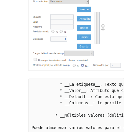
            * __La etiqueta__: Texto que se
            * __Valor__: Atributo que corr
            * __Default__: Con esta opción
            * __Columnas__: le permite info
          * __Múltiples valores (delimitado