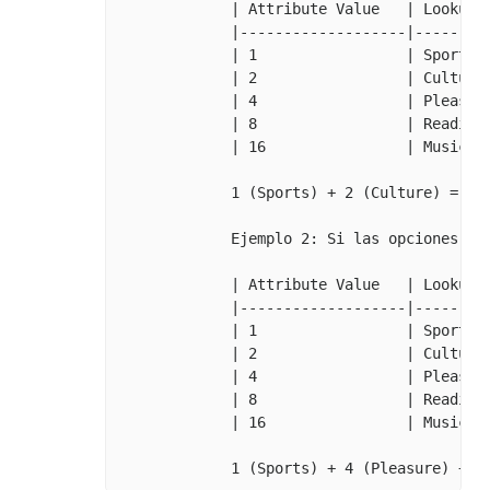
             | Attribute Value   | Lookup D
             |-------------------|---------
             | 1                 | Sports  
             | 2                 | Culture 
             | 4                 | Pleasure
             | 8                 | Reading 
             | 16                | Music   
             1 (Sports) + 2 (Culture) = __3
             Ejemplo 2: Si las opciones __
             | Attribute Value   | Lookup D
             |-------------------|---------
             | 1                 | Sports  
             | 2                 | Culture 
             | 4                 | Pleasure
             | 8                 | Reading 
             | 16                | Music   