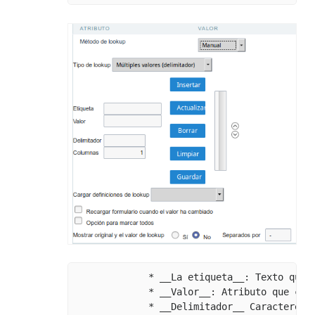
             * __La etiqueta__: Texto que s
             * __Valor__: Atributo que cor
             * __Delimitador__ Caracteres 