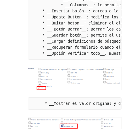
             * __Columnas__: le permite inf
     * __Insertar botón__: agrega a la list
     * __Update Button__: modifica los atri
     * __Quitar botón__: eliminar el elemen
     * __ Botón Borrar__: Borrar los campos
     * __Guardar botón__: permite al usuar
     * __Cargar definiciones de búsqueda__
     * __Recuperar formulario cuando el va