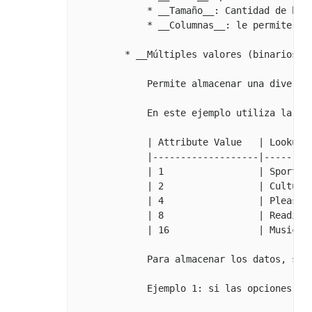
             * __Tamaño__: Cantidad de byte
             * __Columnas__: le permite inf
         * __Múltiples valores (binarios)__
             Permite almacenar una diversid
             En este ejemplo utiliza la si
             | Attribute Value   | Lookup D
             |-------------------|---------
             | 1                 | Sports  
             | 2                 | Culture 
             | 4                 | Pleasure
             | 8                 | Reading 
             | 16                | Music   
             Para almacenar los datos, se 
             Ejemplo 1: si las opciones __