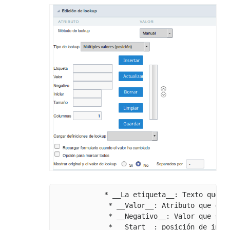
            * __La etiqueta__: Texto que se
             * __Valor__: Atributo que cor
             * __Negativo__: Valor que se 
             * __Start__: posición de inic