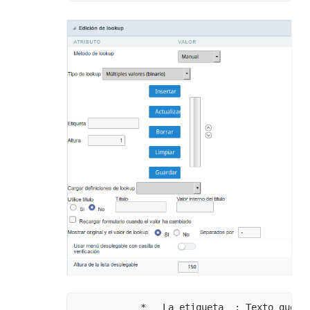
            * __La etiqueta__: Texto que se