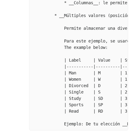
             * __Columnas__: le permite inf
         * __Múltiples valores (posición)__
             Permite almacenar una diversi
             Para este ejemplo, se usaron 
             The example below:

             | Label     | Value    | Start
             |-----------|----------|------
             | Man       | M        | 1    
             | Women     | W        | 1    
             | Divorced  | D        | 2    
             | Single    | S        | 2    
             | Study     | SD       | 3    
             | Sports    | SP       | 3    
             | Read      | RD       | 3    