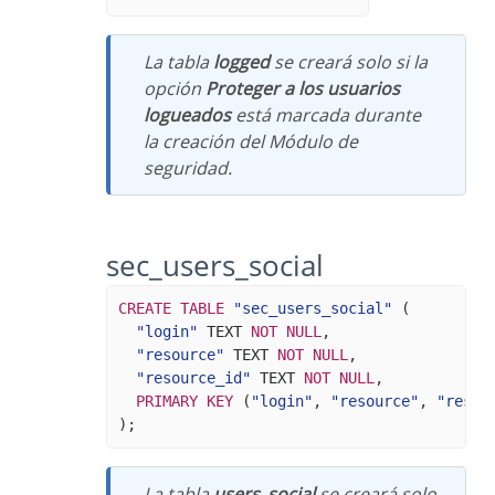
La tabla
logged
se creará solo si la
opción
Proteger a los usuarios
logueados
está marcada durante
la creación del Módulo de
seguridad.
sec_users_social
CREATE
TABLE
"sec_users_social"
(
"login"
TEXT
NOT
NULL
,
"resource"
TEXT
NOT
NULL
,
"resource_id"
TEXT
NOT
NULL
,
PRIMARY
KEY
(
"login"
,
"resource"
,
"resou
);
La tabla
users_social
se creará solo