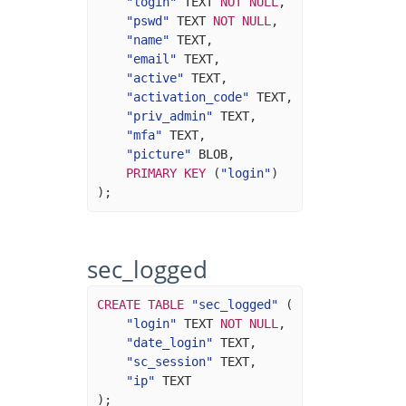
"login"
TEXT
NOT
NULL
,
"pswd"
TEXT
NOT
NULL
,
"name"
TEXT
,
"email"
TEXT
,
"active"
TEXT
,
"activation_code"
TEXT
,
"priv_admin"
TEXT
,
"mfa"
TEXT
,
"picture"
BLOB
,
PRIMARY
KEY
(
"login"
)
);
sec_logged
CREATE
TABLE
"sec_logged"
(
"login"
TEXT
NOT
NULL
,
"date_login"
TEXT
,
"sc_session"
TEXT
,
"ip"
TEXT
);