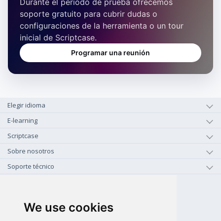
Durante el periodo de prueba ofrecemos
soporte gratuito para cubrir dudas o
configuraciones de la herramienta o un tour
inicial de Scriptcase.
Programar una reunión
Elegir idioma
E-learning
Scriptcase
Sobre nosotros
Soporte técnico
+1-800-925-0609
LLAMAR GRATIS (US - CA)
We use cookies
+55 81 97102-7382