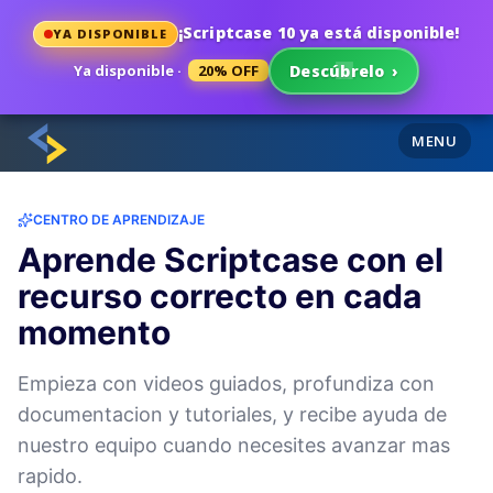
¡Scriptcase 10 ya está disponible!
YA DISPONIBLE
Ya disponible ·
20% OFF
Descúbrelo
›
MENU
CENTRO DE APRENDIZAJE
Aprende Scriptcase con el
recurso correcto en cada
momento
Empieza con videos guiados, profundiza con
documentacion y tutoriales, y recibe ayuda de
nuestro equipo cuando necesites avanzar mas
rapido.