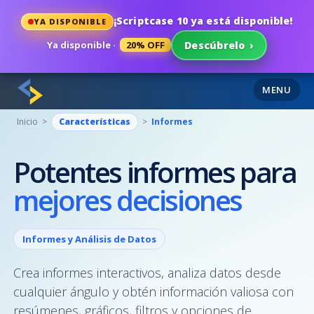
¡Scriptcase 10 ya está disponible!
YA DISPONIBLE
Ya disponible ·
20% OFF
Descúbrelo
›
MENU
Inicio >
Características
>
Informes
Potentes informes para
mejores decisiones
Informes y Análisis de Datos
Crea informes interactivos, analiza datos desde
cualquier ángulo y obtén información valiosa con
resúmenes, gráficos, filtros y opciones de