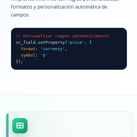
formatos y personalización automática de
campos.
// Personalizar campos automáticamente
sc_field.setProperty(
'price'
, {
format
:
'currency'
,
symbol
:
'$'
});