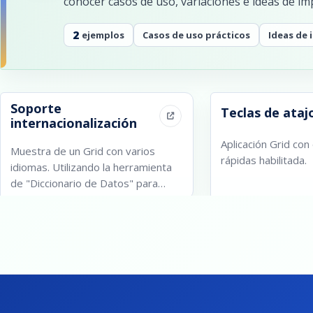
conocer casos de uso, variaciones e ideas de i
2
ejemplos
Casos de uso prácticos
Ideas de
Soporte
Teclas de ataj
internacionalización
Aplicación Grid con
Muestra de un Grid con varios
rápidas habilitada.
idiomas. Utilizando la herramienta
de "Diccionario de Datos" para
traducir etiquetas y mensajes.