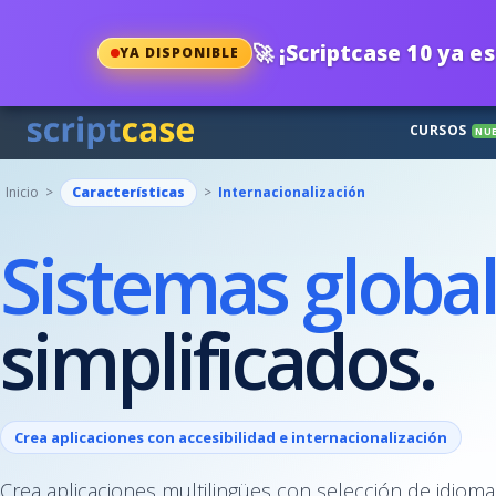
🚀
¡Scriptcase 10 ya es
YA DISPONIBLE
CURSOS
NU
Inicio >
Características
>
Internacionalización
Sistemas globa
simplificados.
Crea aplicaciones con accesibilidad e internacionalización
Crea aplicaciones multilingües con selección de idioma