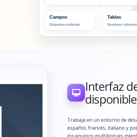
Campos
Tablas
Etiquetas estándar
Nombres coheren
Interfaz d
disponible
Trabaja en un entorno de desa
español, francés, italiano y p
los equipos multilingües mien