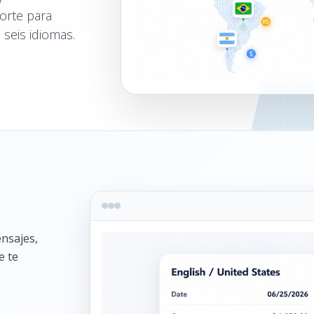
porte para
 seis idiomas.
nsajes,
e te