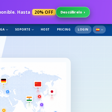
sponible. Hasta
20% OFF
Descúbrelo
›
RGA
SOPORTE
HOST
PRICING
LOGIN