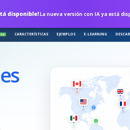
tá disponible!
La nueva versión con IA ya está di
CARACTERÍSTICAS
EJEMPLOS
E-LEARNING
DESCA
EVO
les
,