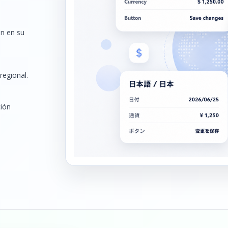
ón en su
egional.
ción