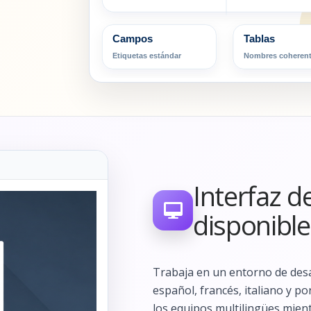
Campos
Tablas
Etiquetas estándar
Nombres coheren
Interfaz d
disponible
Trabaja en un entorno de desa
español, francés, italiano y p
los equipos multilingües mien