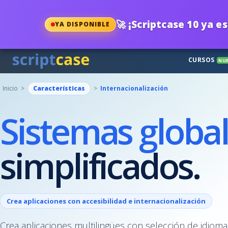
🚀
¡Scriptcase 10 ya es
YA DISPONIBLE
CURSOS
NU
Inicio >
Características
>
Internacionalización
Sistemas globa
simplificados.
Crea aplicaciones con accesibilidad e internacionalización
Crea aplicaciones multilingües con selección de idioma