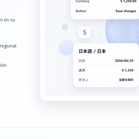
ón en su
egional.
ción