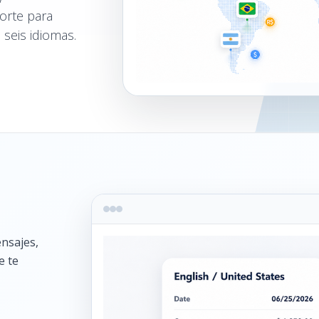
porte para
 seis idiomas.
nsajes,
e te