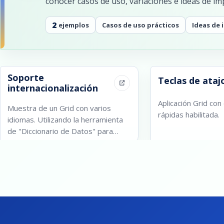
conocer casos de uso, variaciones e ideas de i
2
ejemplos
Casos de uso prácticos
Ideas de
Soporte
Teclas de ataj
internacionalización
Aplicación Grid con
Muestra de un Grid con varios
rápidas habilitada.
idiomas. Utilizando la herramienta
de "Diccionario de Datos" para
traducir etiquetas y mensajes.