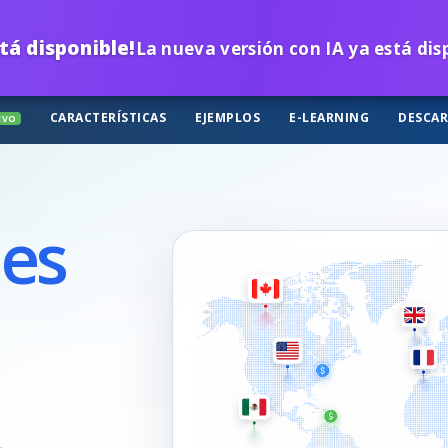
tá disponible!
La nueva versión con IA ya está di
CARACTERÍSTICAS
EJEMPLOS
E-LEARNING
DESCA
EVO
les
,