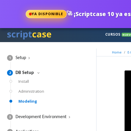
🚀
¡Scriptcase 10 ya es
YA DISPONIBLE
CURSOS
NUEV
Home
E-
1
Setup
2
DB Setup
Install
Administration
Modeling
3
Development Environment