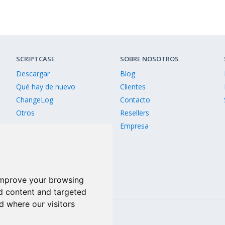
SCRIPTCASE
SOBRE NOSOTROS
Descargar
Blog
Qué hay de nuevo
Clientes
ChangeLog
Contacto
Otros
Resellers
Versiones antiguas
Empresa
Comparar versiónes
improve your browsing
d content and targeted
d where our visitors
Linkedin