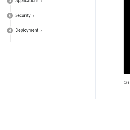
4
Applications
5
Security
6
Deployment
Cre