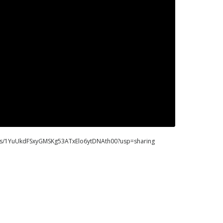
folders/1YuUkdFSxyGMSKg53ATxElo6ytDNAth00?usp=sharing