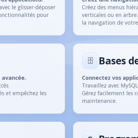
vec le glisser-déposer
Créez des menus hiéra
fonctionnalités pour
verticales ou en arbre
la navigation de votr
Bases d
🗄️
é avancée.
Connectez vos applic
ccès
Travaillez avec MySQL,
és et empêchez les
Gérez facilement les 
maintenance.