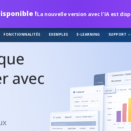
isponible !
La nouvelle version avec l’IA est dis
FONCTIONNALITÉS
EXEMPLES
E-LEARNING
SUPPORT
 que
r avec
ux