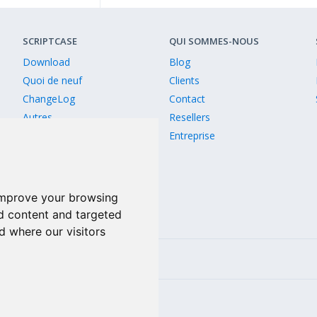
SCRIPTCASE
QUI SOMMES-NOUS
Download
Blog
Quoi de neuf
Clients
ChangeLog
Contact
Autres
Resellers
Versions anciennes
Entreprise
Comparaison de la version
improve your browsing
d content and targeted
d where our visitors
Linkedin
2809-5514 256