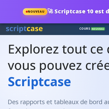
🚀
Scriptcase 10 est d
NOUVEAU
COURS
NOUVEAU
Explorez tout ce
vous pouvez crée
Scriptcase
Des rapports et tableaux de bord a