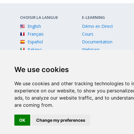
CHOISIR LA LANGUE
E-LEARNING
English
Démo en Direct
Français
Cours
Español
Documentation
Italiano
Webinars
Videos
We use cookies
We use cookies and other tracking technologies to 
experience on our website, to show you personalize
ads, to analyze our website traffic, and to understan
are coming from.
Facebook
Twitter
Instagram
Youtube
OK
Change my preferences
© 2026 Scriptcase CORP
2815 Directors Row STE 100 # 655, Orlando, Florida FL 3