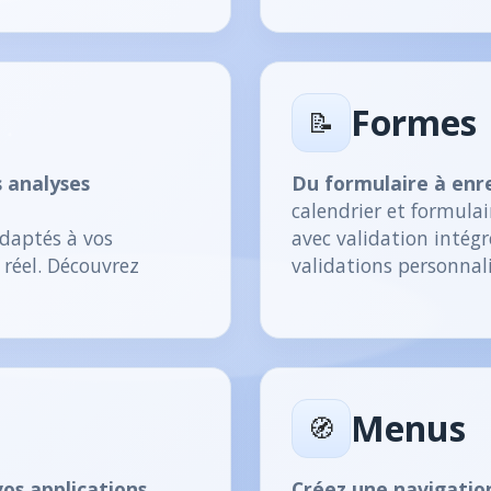
Formes
📝
 analyses
Du formulaire à enre
calendrier et formulai
adaptés à vos
avec validation intégr
 réel. Découvrez
validations personnal
Menus
🧭
os applications.
Créez une navigation