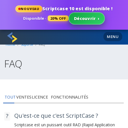
Scriptcase 10 est disponible !
NOUVEAU
Disponible ·
20% OFF
Découvrir
›
MENU
Home
Suporte
FAQ
FAQ
TOUT
VENTES
LICENCE
FONCTIONNALITÉS
Qu'est-ce que c'est ScriptCase ?
Scriptcase est un puissant outil RAD (Rapid Application