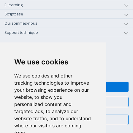
E-learning
Scriptcase
Qui sommes-nous
Support technique
+1-800-925-0609
APPEL GRATUIT (US - CA)
We use cookies
+55 81 97102-7382
SALES WHATSAPP
We use cookies and other
tracking technologies to improve
FEEDBACK
your browsing experience on our
website, to show you
CHAT
personalized content and
targeted ads, to analyze our
website traffic, and to understand
EMAIL
where our visitors are coming
from.