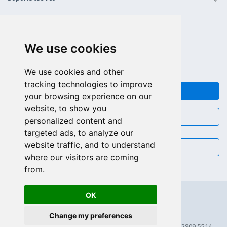
+1-800-925-0609
LLAMAR GRATIS (US - CA)
We use cookies
+55 81 97102-7382
SALES WHATSAPP
We use cookies and other
tracking technologies to improve
FEEDBACK
your browsing experience on our
website, to show you
CHAT
personalized content and
targeted ads, to analyze our
website traffic, and to understand
EMAIL
where our visitors are coming
from.
OK
Change my preferences
© 2026 Scriptcase CORP
2815 Directors Row STE 100 # 655, Orlando, Florida FL 32809-5514