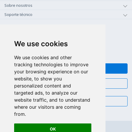
Sobre nosotros
Soporte técnico
+1-800-925-0609
LLAMAR GRATIS (US - CA)
We use cookies
+55 81 97102-7382
SALES WHATSAPP
We use cookies and other
tracking technologies to improve
FEEDBACK
your browsing experience on our
website, to show you
CHAT
personalized content and
targeted ads, to analyze our
website traffic, and to understand
EMAIL
where our visitors are coming
from.
OK