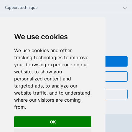
Support technique
+1-800-925-0609
APPEL GRATUIT (US - CA)
We use cookies
+55 81 97102-7382
SALES WHATSAPP
We use cookies and other
tracking technologies to improve
FEEDBACK
your browsing experience on our
website, to show you
CHAT
personalized content and
targeted ads, to analyze our
website traffic, and to understand
EMAIL
where our visitors are coming
from.
OK