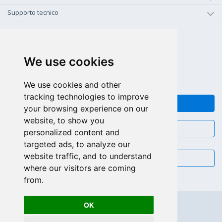
Supporto tecnico
+1-800-925-0609
CHIAMA GRATIS (US - CA)
We use cookies
+55 81 97102-7382
SALES WHATSAPP
We use cookies and other
tracking technologies to improve
FEEDBACK
your browsing experience on our
website, to show you
CHAT
personalized content and
targeted ads, to analyze our
website traffic, and to understand
EMAIL
where our visitors are coming
from.
OK