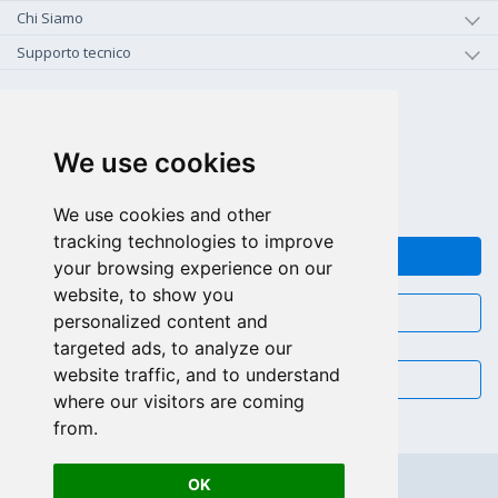
Chi Siamo
Supporto tecnico
+1-800-925-0609
CHIAMA GRATIS (US - CA)
We use cookies
+55 81 97102-7382
SALES WHATSAPP
We use cookies and other
tracking technologies to improve
FEEDBACK
your browsing experience on our
website, to show you
CHAT
personalized content and
targeted ads, to analyze our
website traffic, and to understand
EMAIL
where our visitors are coming
from.
OK