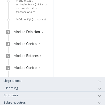
Módulo SQL (
sc_begin_trans ) : Macros
de base de datos
transaccionales
Módulo SQL ( sc_concat )
3
Módulo Exibicion
4
Módulo Control
5
Módulo Botones
6
Módulo Control
Elegir idioma
E-learning
Scriptcase
Sobre nosotros