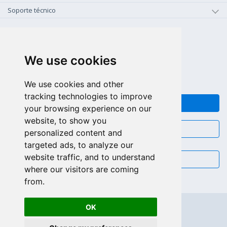
Soporte técnico
+1-800-925-0609
LLAMAR GRATIS (US - CA)
We use cookies
+55 81 97102-7382
SALES WHATSAPP
We use cookies and other
tracking technologies to improve
FEEDBACK
your browsing experience on our
website, to show you
CHAT
personalized content and
targeted ads, to analyze our
website traffic, and to understand
EMAIL
where our visitors are coming
from.
OK