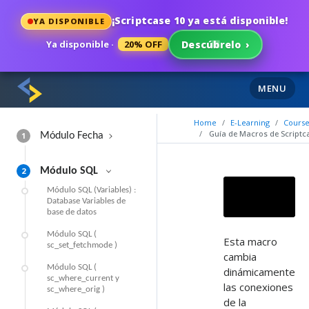
¡Scriptcase 10 ya está disponible!
YA DISPONIBLE
Ya disponible ·
20% OFF
Descúbrelo
›
MENU
Home
E-Learning
Course
Guía de Macros de Scriptc
1
Módulo Fecha
2
Módulo SQL
Módulo SQL (Variables) :
Database Variables de
base de datos
Módulo SQL (
Esta macro
sc_set_fetchmode )
cambia
Módulo SQL (
dinámicamente
sc_where_current y
las conexiones
sc_where_orig )
de la