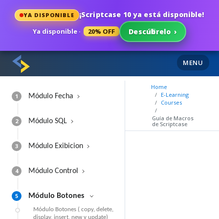
¡Scriptcase 10 ya está disponible!
YA DISPONIBLE
Ya disponible ·
20% OFF
Descúbrelo
›
MENU
Home
E-Learning
1
Módulo Fecha
Courses
Guía de Macros
2
Módulo SQL
de Scriptcase
3
Módulo Exibicion
4
Módulo Control
5
Módulo Botones
Módulo Botones ( copy, delete,
display, insert, new y update)