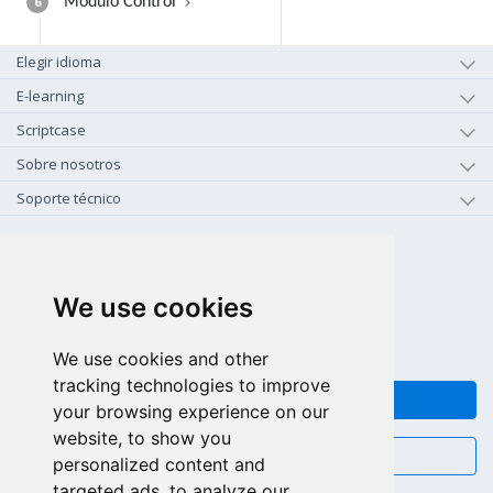
6
Módulo Control
Elegir idioma
E-learning
Scriptcase
Sobre nosotros
Soporte técnico
+1-800-925-0609
LLAMAR GRATIS (US - CA)
We use cookies
+55 81 97102-7382
SALES WHATSAPP
We use cookies and other
tracking technologies to improve
FEEDBACK
your browsing experience on our
website, to show you
CHAT
personalized content and
targeted ads, to analyze our