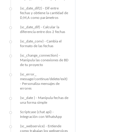
(sc_date_dif2) - Dif entre
fechas y obtiene la cantidad de
D,M,A como parámetros
(sc_date_dif) - Calcular la
diferencia entre dos 2 fechas
(sc_date_conv) - Cambia el
formato de las fechas
(sc_change_connection) -
Manipula las conexiones de BD
de tu proyecto
(sc_error_
message/continue/delete/exit)
- Personaliza mensajes de
errores
(sc_date ) - Manipula fechas de
una forma simple
Scriptcase (chat api) -
Integración con WhatsApp
(sc_webservice) - Entiende
como trabajan los webservices