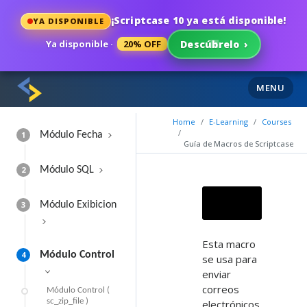
¡Scriptcase 10 ya está disponible!
YA DISPONIBLE
Ya disponible ·
20% OFF
Descúbrelo
›
MENU
Home
E-Learning
Courses
1
Módulo Fecha
Guía de Macros de Scriptcase
2
Módulo SQL
3
Módulo Exibicion
Esta macro
4
Módulo Control
se usa para
enviar
correos
Módulo Control (
sc_zip_file )
electrónicos.