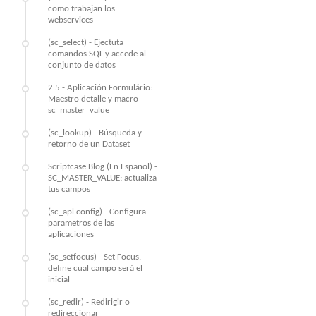
como trabajan los
webservices
(sc_select) - Ejectuta
comandos SQL y accede al
conjunto de datos
2.5 - Aplicación Formulário:
Maestro detalle y macro
sc_master_value
(sc_lookup) - Búsqueda y
retorno de un Dataset
Scriptcase Blog (En Español) -
SC_MASTER_VALUE: actualiza
tus campos
(sc_apl config) - Configura
parametros de las
aplicaciones
(sc_setfocus) - Set Focus,
define cual campo será el
inicial
(sc_redir) - Redirigir o
redireccionar