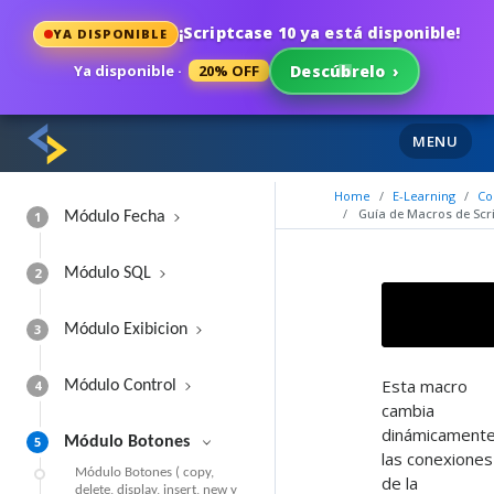
¡Scriptcase 10 ya está disponible!
YA DISPONIBLE
Ya disponible ·
20% OFF
Descúbrelo
›
MENU
Home
E-Learning
Co
Guía de Macros de Scr
1
Módulo Fecha
2
Módulo SQL
3
Módulo Exibicion
Esta macro
4
Módulo Control
cambia
dinámicament
5
Módulo Botones
las conexiones
Módulo Botones ( copy,
de la
delete, display, insert, new y