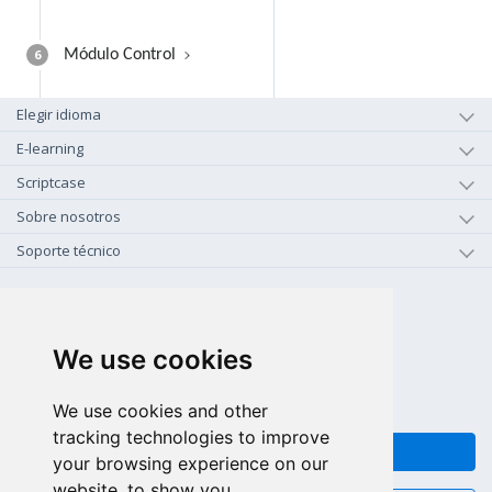
6
Módulo Control
Elegir idioma
E-learning
Scriptcase
Sobre nosotros
Soporte técnico
+1-800-925-0609
LLAMAR GRATIS (US - CA)
We use cookies
+55 81 97102-7382
SALES WHATSAPP
We use cookies and other
tracking technologies to improve
FEEDBACK
your browsing experience on our
website, to show you