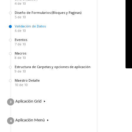
4 de 10
Diseño de Formularios (Bloques y Paginas)
5 de 10
Validación de Datos
6 de 10
Eventos
7 de 10
Macros
8 de 10
Estructura de Carpetas y opciones de aplicación
9 de 10
Maestro Detalle
10 de 10
Aplicación ​G​rid
3
Aplicación Menú
4