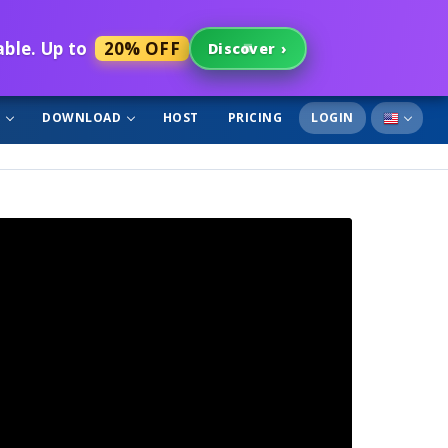
able. Up to
20% OFF
Discover
›
T
DOWNLOAD
HOST
PRICING
LOGIN