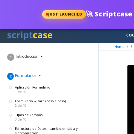
🚀
Scriptcase 
JUST LAUNCHED
COU
Home
E-
Introducción
1
F​ormularios
2
Aplicación Formulario
1 de 10
Formulario wizard (paso a paso)
2 de 10
Tipos de Campos
3 de 10
Estructura de Datos - cambio en tabla y
sincronización