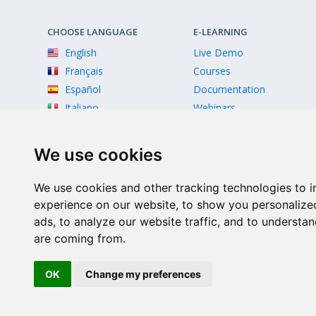
CHOOSE LANGUAGE
E-LEARNING
English
Live Demo
Français
Courses
Español
Documentation
Italiano
Webinars
Videos
We use cookies
We use cookies and other tracking technologies to 
experience on our website, to show you personalize
ads, to analyze our website traffic, and to understan
are coming from.
Facebook
Twitter
Instagram
Youtube
OK
Change my preferences
© 2026 Scriptcase CORP
2815 Directors Row STE 100 # 655, Orlando, Florida FL 3