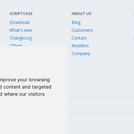
SCRIPTCASE
ABOUT US
Download
Blog
What's new
Customers
ChangeLog
Contact
Others
Resellers
Old Releases
Company
Version comparison
improve your browsing
d content and targeted
d where our visitors
Linkedin
2809-5514 256