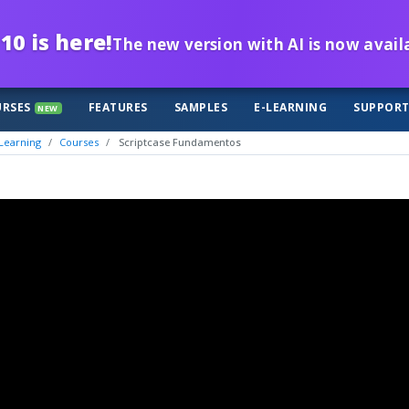
10 is here!
The new version with AI is now avail
RSES
FEATURES
SAMPLES
E-LEARNING
SUPPOR
NEW
Learning
Courses
Scriptcase Fundamentos