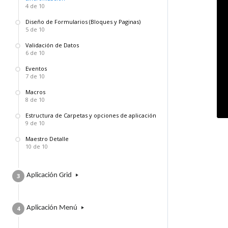
4 de 10
Diseño de Formularios (Bloques y Paginas)
5 de 10
Validación de Datos
6 de 10
Eventos
7 de 10
Macros
8 de 10
Estructura de Carpetas y opciones de aplicación
9 de 10
Maestro Detalle
10 de 10
Aplicación ​G​rid
3
Aplicación Menú
4