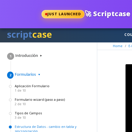
🚀
Scriptcase 
JUST LAUNCHED
COU
Home
E-
Introducción
1
F​ormularios
2
Aplicación Formulario
1 de 10
Formulario wizard (paso a paso)
2 de 10
Tipos de Campos
3 de 10
Estructura de Datos - cambio en tabla y
sincronización