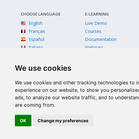
CHOOSE LANGUAGE
E-LEARNING
English
Live Demo
Français
Courses
Español
Documentation
Italiano
Webinars
Videos
We use cookies
We use cookies and other tracking technologies to 
experience on our website, to show you personalize
ads, to analyze our website traffic, and to understan
are coming from.
Facebook
Twitter
Instagram
Youtube
OK
Change my preferences
© 2026 Scriptcase CORP
2815 Directors Row STE 100 # 655, Orlando, Florida FL 3