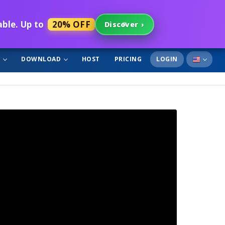
able. Up to
20% OFF
Discover
›
T
DOWNLOAD
HOST
PRICING
LOGIN