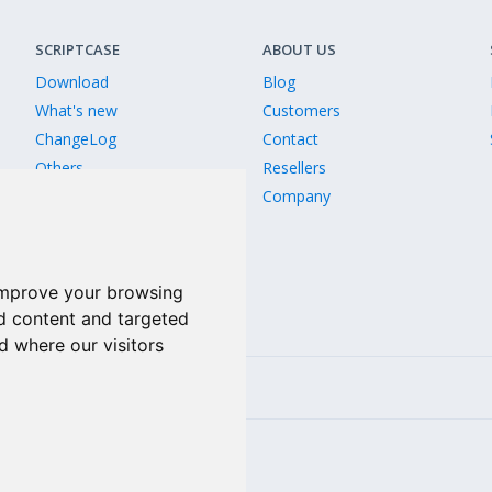
SCRIPTCASE
ABOUT US
Download
Blog
What's new
Customers
ChangeLog
Contact
Others
Resellers
Old Releases
Company
Version comparison
improve your browsing
d content and targeted
d where our visitors
Linkedin
2809-5514 256