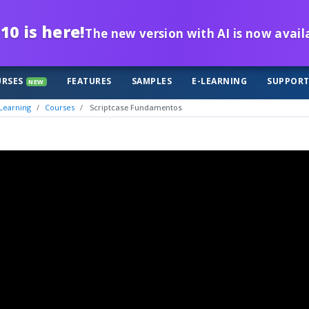
10 is here!
The new version with AI is now avail
RSES
FEATURES
SAMPLES
E-LEARNING
SUPPOR
NEW
Learning
Courses
Scriptcase Fundamentos