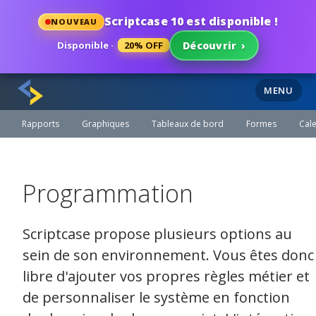
Scriptcase 10 est disponible !
NOUVEAU
Disponible ·
20% OFF
Découvrir
›
MENU
Rapports
Graphiques
Tableaux de bord
Formes
Cale
Programmation
Scriptcase propose plusieurs options au
sein de
son
environnement. Vous êtes donc
libre d'ajouter vos propres règles métier et
de personnaliser le système en fonction