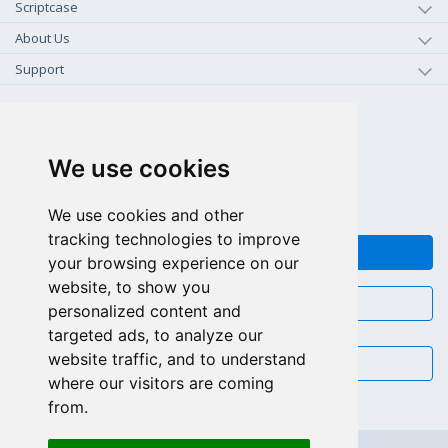
Scriptcase
About Us
Support
+1-800-925-0609
TOLL FREE (US - CA)
We use cookies
+55 81 97102-7382
SALES WHATSAPP
We use cookies and other
tracking technologies to improve
FEEDBACK
your browsing experience on our
website, to show you
CHAT
personalized content and
targeted ads, to analyze our
website traffic, and to understand
EMAIL
where our visitors are coming
from.